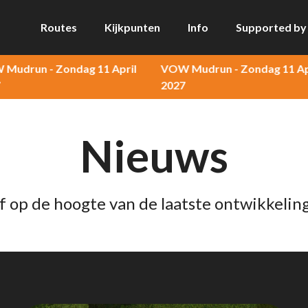
Routes
Kijkpunten
Info
Supported by
un - Zondag 11 April
VOW Mudrun - Zondag 11 April
2027
Nieuws
jf op de hoogte van de laatste ontwikkelin