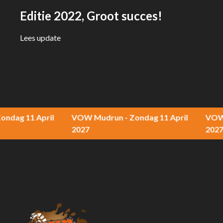
Editie 2022, Groot succes!
Lees update
 11 April
VOW Mudrun - Zondag 11 April
VOW Mudr
2027
2027