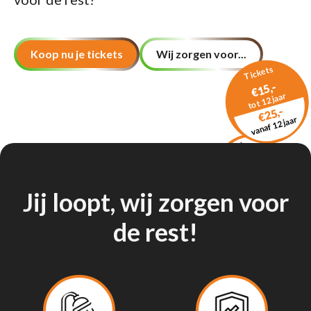
Koop nu je tickets
Wij zorgen voor...
Tickets
€15,-
tot 12 jaar
€25,-
vanaf 12 jaar
Ukkierun
€ 12,50
Vanaf 4 jaar
inclusief één begeleider
Jij loopt, wij zorgen voor
de rest!