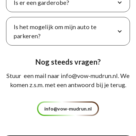
Is er een garderobe?
Is het mogelijk om mijn auto te
parkeren?
Er is voor parkeergelegenheid gezorgd in de buurt
van het startterrein. Parkeren op dit terrein is
Nog steeds vragen?
mogelijk voor €2,- per auto.
Stuur een mail naar info@vow-mudrun.nl. We
komen z.s.m. met een antwoord bij je terug.
info@vow-mudrun.nl