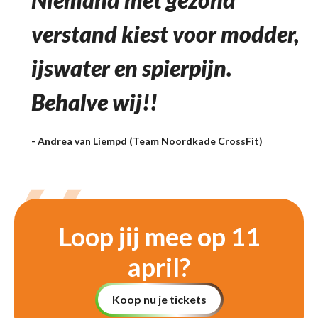
verstand kiest voor modder,
ijswater en spierpijn.
Behalve wij!!
- Andrea van Liempd (Team Noordkade CrossFit)
“
Loop jij mee op 11
april?
Koop nu je tickets